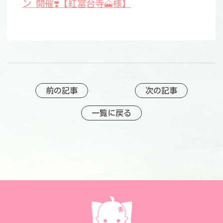
ン 開催❣️【紅冨台寺🗻様】
前の記事
次の記事
一覧に戻る