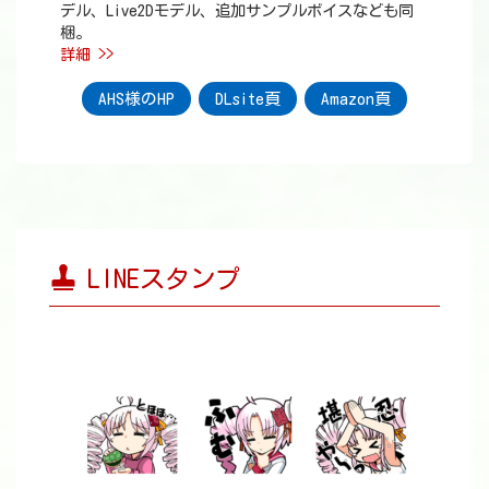
デル、Live2Dモデル、追加サンプルボイスなども同
梱。
詳細 >>
AHS様のHP
DLsite頁
Amazon頁
LINEスタンプ