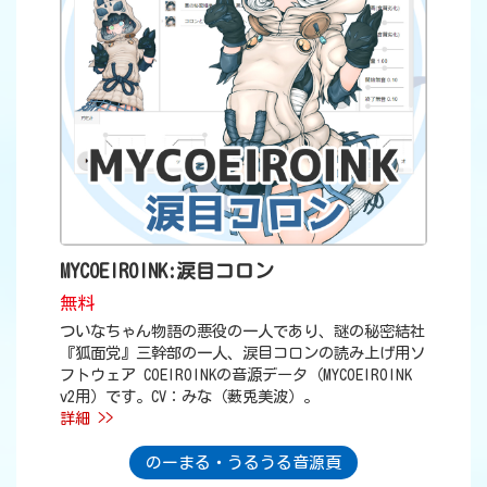
MYCOEIROINK:涙目コロン
無料
ついなちゃん物語の悪役の一人であり、謎の秘密結社
『狐面党』三幹部の一人、涙目コロンの読み上げ用ソ
フトウェア COEIROINKの音源データ（MYCOEIROINK
v2用）です。CV：みな（薮兎美波）。
詳細 >>
のーまる・うるうる音源頁