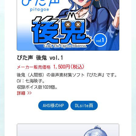
ぴた声 後鬼 vol.1
1,500円(税込)
メーカー販売価格
後鬼（人間態）の音声素材集ソフト『ぴた声』です。
CV：七海映子。
収録ボイス数1028個。
詳細 >>
AHS様のHP
DLsite頁