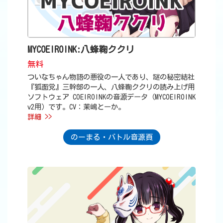
MYCOEIROINK:八蜂鞠ククリ
無料
ついなちゃん物語の悪役の一人であり、謎の秘密結社
『狐面党』三幹部の一人、八蜂鞠ククリの読み上げ用
ソフトウェア COEIROINKの音源データ（MYCOEIROINK
v2用）です。CV：茉嶋とーか。
詳細 >>
のーまる・バトル音源頁