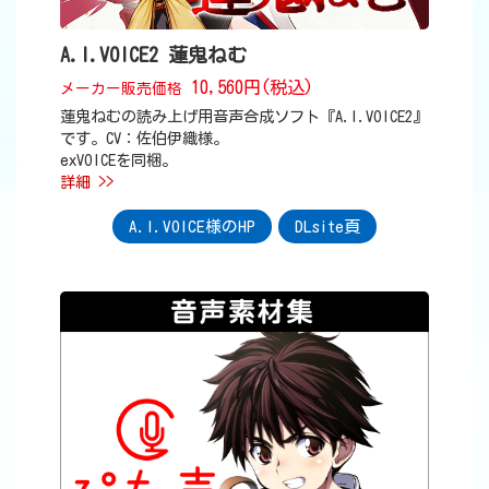
A.I.VOICE2 蓮鬼ねむ
10,560円(税込)
メーカー販売価格
蓮鬼ねむの読み上げ用音声合成ソフト『A.I.VOICE2』
です。CV：佐伯伊織様。
exVOICEを同梱。
詳細 >>
A.I.VOICE様のHP
DLsite頁