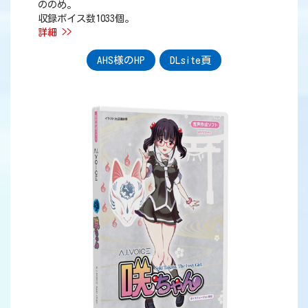
ののめ。
収録ボイス数1033個。
詳細 >>
AHS様のHP
DLsite頁