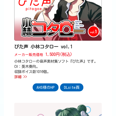
ぴた声 小林コタロー vol.1
1,500円(税込)
メーカー販売価格
小林コタローの音声素材集ソフト『ぴた声』です。
CV：葵木奏向。
収録ボイス数1016個。
詳細 >>
AHS様のHP
DLsite頁