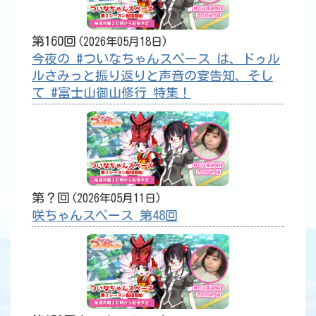
第160回
2026年05月18日
今夜の #ついなちゃんスペース は、ドゥル
ルさみっと振り返りと声音の宴告知、そし
て #富士山御山修行 特集！
第？回
2026年05月11日
咲ちゃんスペース 第48回