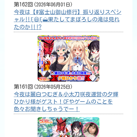
第162回
2026年06月01日
今夜は【#富士山御山修行】振り返りスペシ
ャル‼️ξ😆ξ🗻果たしてまぼろしの滝は見れ
たのか‼️⁉️
第161回
2026年05月25日
今夜は麗白つむぎ＆小太刀咲夜運営の夕輝
ひかり様がゲスト！CFやゲームのことを
色々お聞きしちゃうでー！