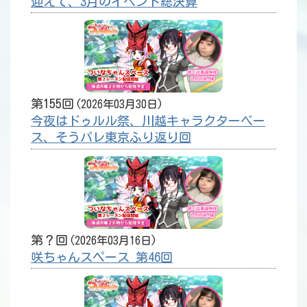
迎えて、3月のイベント総決算
第155回
2026年03月30日
今夜はドゥルル祭、川越キャラクターベー
ス、そうパレ東京ふり返り回
第？回
2026年03月16日
咲ちゃんスペース 第46回