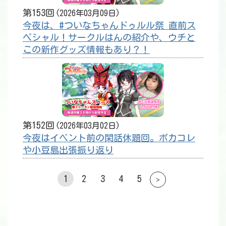
第153回
2026年03月09日
今夜は、#ついなちゃんドゥルル祭 直前ス
ペシャル！サークルはんの紹介や、ウチと
この新作グッズ情報もあり？！
第152回
2026年03月02日
今夜はイベント前の閑話休題回。ボカコレ
や小豆島出張振り返り
1
2
3
4
5
>