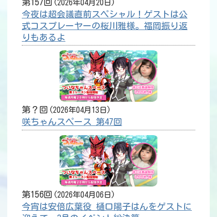
第157回
2026年04月20日
今夜は超会議直前スペシャル！ゲストは公
式コスプレーヤーの桜川雅様。福岡振り返
りもあるよ
第？回
2026年04月13日
咲ちゃんスペース 第47回
第156回
2026年04月06日
今宵は安倍広葉役 樋口陽子はんをゲストに