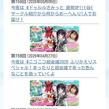
第159回
2026年05月08日
今夜は #ドゥルルさみっと 直前SP‼️ξ😆ξ
サークル紹介から何からおーへんり1人でお
届け！
第158回
2026年04月27日
今夜は #ニコニコ超会議2026 ふりかえりス
ペシャル！まったりと超会議であった色ん
なことを語っていくよ