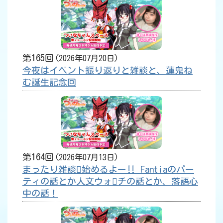
第165回
2026年07月20日
今夜はイベント振り返りと雑談と、蓮鬼ね
む誕生記念回
第164回
2026年07月13日
まったり雑談始めるよー‼️ Fantiaのパー
ティの話とか人文ウォチの話とか、落語心
中の話！