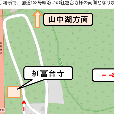
じ場所で、国道138号線沿いの紅冨台寺様の南側となり