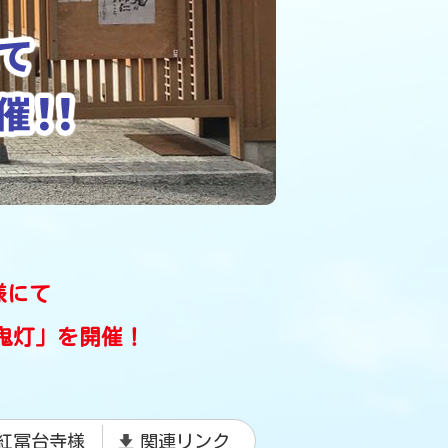
様にて
鬼灯」を開催！
紅冨台寺様
関連リンク