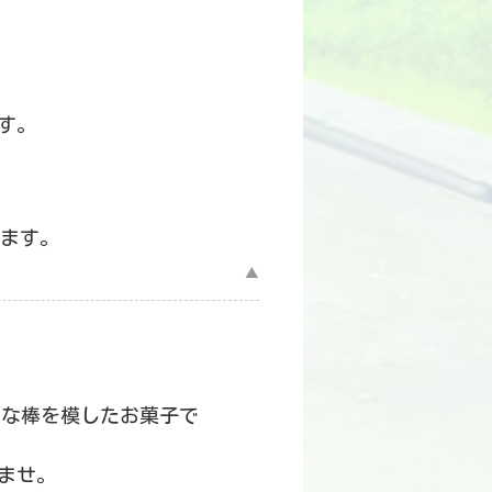
す。
ます。
▲
いな棒を模したお菓子で
ませ。