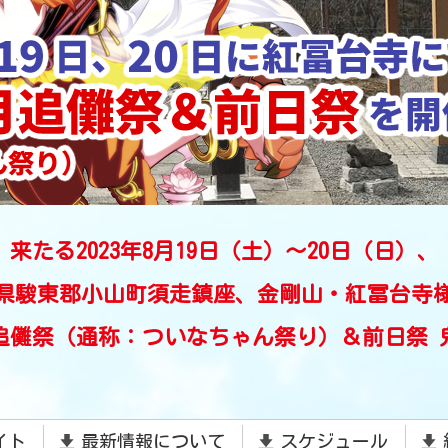
来たる2023年8月19日（土）～20日（日）、
県駿東郡小山町須走鎮座、金剛山・紅冨台寺
月追儺祭（通称：ついなちゃん祭り）＆前日祭 
イト
最新情報について
スケジュール