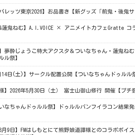
パレッツ東京2026】お品書き【新グッズ「前鬼・後鬼
蓮鬼ねむ】A.I.VOICE × アニメイトカフェGratte 
】夢酔じょうこ特大アクスタ＆ついなちゃん・蓮鬼ねむ
ルル祭】
年3月14日(土)】サークル配置公開【ついなちゃんドゥルル
様】2026年5月30日（土） 富士山御山修行 開催【プ
ついなちゃんドゥルル祭】ドゥルルパンフイラコン結果
＆3月9日】FMはしもとにて熊野娘道譚様とのコラボボイ