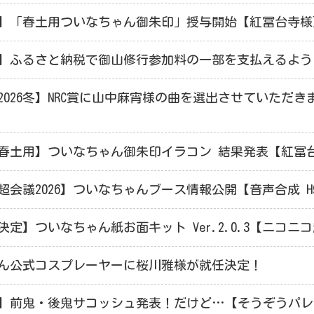
】「春土用ついなちゃん御朱印」授与開始【紅冨台寺様
】ふるさと納税で御山修行参加料の一部を支払えるよう
2026冬】NRC賞に山中麻宵様の曲を選出させていただ
春土用】ついなちゃん御朱印イラコン 結果発表【紅冨
会議2026】ついなちゃんブース情報公開【音声合成 H9 
定】ついなちゃん紙お面キット Ver.2.0.3【ニコニコ
ん公式コスプレーヤーに桜川雅様が就任決定！
】前鬼・後鬼サコッシュ発表！だけど…【そうぞうパレッ