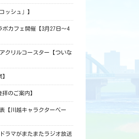
サコッシュ」】
コラボカフェ開催【3月27日～4
アクリルコースター【ついな
祭】
チ登拝のご案内】
発表【川越キャラクターベー
スドラマがまたまたラジオ放送