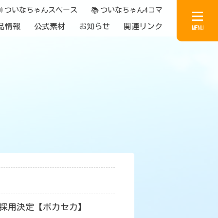

ついなちゃんスペース
📚
ついなちゃん4コマ
品情報
公式素材
お知らせ
関連リンク
MENU
カ採用決定【ボカセカ】