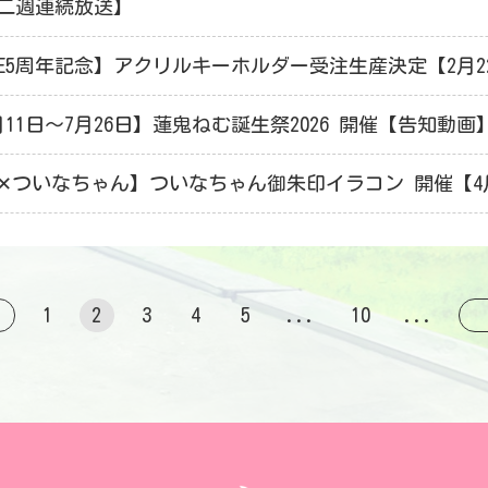
二週連続放送】
OICE5周年記念】アクリルキーホルダー受注生産決定【2月2
7月11日～7月26日】蓮鬼ねむ誕生祭2026 開催【告知動画
✕ついなちゃん】ついなちゃん御朱印イラコン 開催【4
1
2
3
4
5
...
10
...