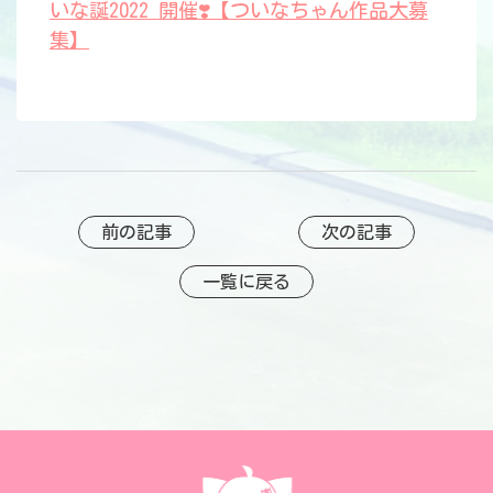
いな誕2022 開催❣️【ついなちゃん作品大募
集】
前の記事
次の記事
一覧に戻る