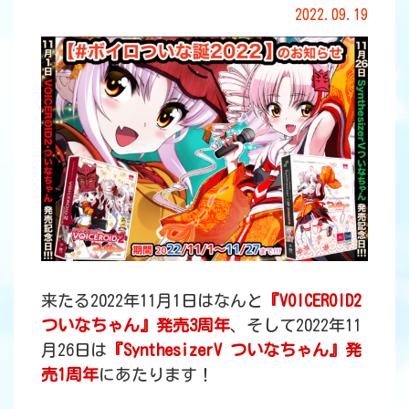
2022.09.19
来たる2022年11月1日はなんと
『VOICEROID2
ついなちゃん』発売3周年
、そして2022年11
月26日は
『SynthesizerV ついなちゃん』発
売1周年
にあたります！