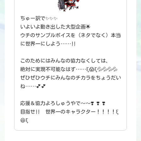
ちゅー訳で✨✨✨
いよいよ動き出した大型企画🌟
ウチのサンプルボイスを（ネタでなく）本当
に世界一にしよう……‼️
このためにはみんなの協力なくしては、
絶対に実現不可能なはず……ξ😱ξ💦💦💦💦
ぜひぜひウチにみんなのチカラをちょうだい
ね……💕💕
応援＆協力よろしゅうやで〜〜❣️ ❣️ ❣️
目指せ‼️ 世界一のキャラクター！！！！ξ
😆ξ