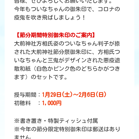
皆様、ぜひよろしくお願いいたします。
今年もついなちゃんの御朱印で、コロナの
疫鬼を吹き飛ばしましょう！
【節分期間特別御朱印のご案内】
大前神社方相氏姿のついなちゃん判子が捺
された大前神社節分祭御朱印に、方相氏つ
いなちゃんと三鬼がデザインされた悪疫退
散和紙（白色かピンク色のどちらかがつき
ます）のセットです。
授与期間：
1月29日(土)～2月6日(日)
初穂料 ：
1,000円
※書き置き・特製ティッシュ付属
※今年の節分限定特別御朱印は郵送はあり
ません