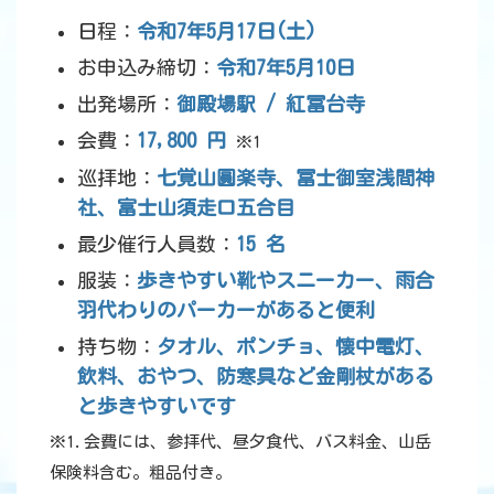
日程：
令和7年5月17日(土)
お申込み締切：
令和7年5月10日
出発場所：
御殿場駅 / 紅冨台寺
会費：
17,800 円
※1
巡拝地：
七覚山圓楽寺、冨士御室浅間神
社、富士山須走口五合目
最少催行人員数：
15 名
服装：
歩きやすい靴やスニーカー、雨合
羽代わりのパーカーがあると便利
持ち物：
タオル、ポンチョ、懐中電灯、
飲料、おやつ、防寒具など金剛杖がある
と歩きやすいです
※1.会費には、参拝代、昼夕食代、バス料金、山岳
保険料含む。粗品付き。