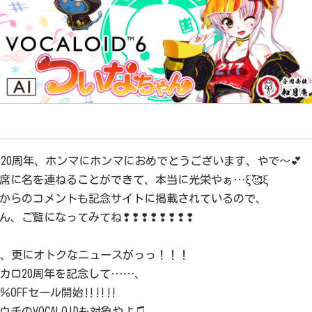
LOID20周年、ホンマにホンマにおめでとうございます、やで〜💕
席に名を連ねることができて、本当に光栄やぁ…ξ🥰ξ
からのコメントも記念サイトに掲載されているので、
ん、ご覧になってみてね❢❢❢❢❢❢❢❢
、更にオトクなニュースがっっ！！！
カロ20周年を記念して……、
％OFFセール開始‼️‼️‼️
ウチのVOCALOIDも対象やよ♫