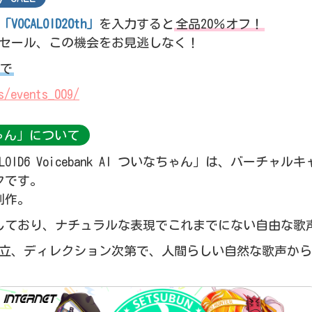
「VOCALOID20th」
を入力すると
全品20％オフ！
のセール、この機会をお見逃しなく！
まで
s/events_009/
なちゃん」について
OID6 Voicebank AI ついなちゃん」は、バーチ
ンクです。
制作。
に最適化しており、ナチュラルな表現でこれまでにない自由な
立、ディレクション次第で、人間らしい自然な歌声から