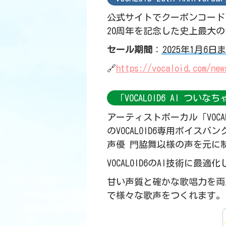
公式サイトでクーポンコード
20周年を記念した史上最大
セール期間
：
2025年1月6日
🔗
https://vocaloid.com/new
「VOCALOID6 AI つい
アーティストボーカル「VOCAL
のVOCALOID6専用ボイスバ
声優 門脇舞以様の声を元に
VOCALOID6のAI技術
甘い声質と確かな歌唱力を両
で様々な歌声をつくれます。