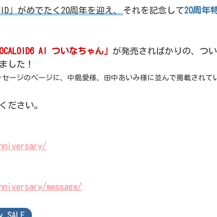
ALOID」がめでたく20周年を迎え、
それを記念して
20周年
OCALOID6 AI ついなちゃん」
が発売さればかりの、つ
ました！
ッセージのページに、中島愛様、田中あいみ様に並んで掲載されて
ください。
nniversary/
nniversary/message/
y SALE