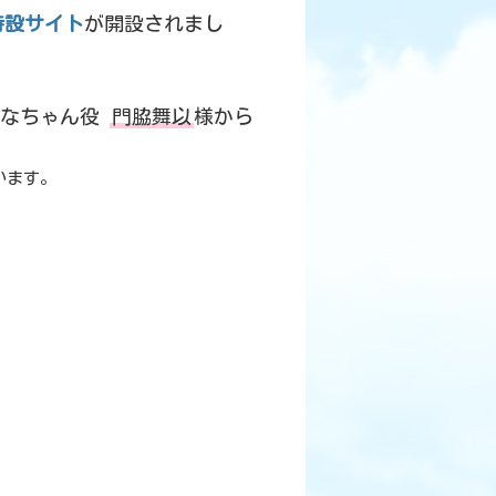
特設サイト
が開設されまし
いなちゃん役
門脇舞以
様から
います。