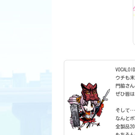
VOCA
ウチも末
門脇さん
ぜひ皆は
そして…
なんとボ
全製品20
もちろん