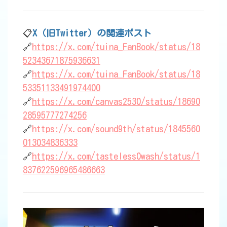
📋
X（旧Twitter）の関連ポスト
🔗
https://x.com/tuina_FanBook/status/18
52343671875936631
🔗
https://x.com/tuina_FanBook/status/18
53351133491974400
🔗
https://x.com/canvas2530/status/18690
28595777274256
🔗
https://x.com/sound9th/status/1845560
013034836333
🔗
https://x.com/tasteless0wash/status/1
837622596965486663