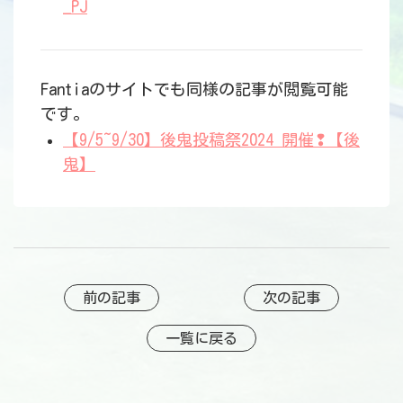
_PJ
Fantiaのサイトでも同様の記事が閲覧可能
です。
【9/5~9/30】後鬼投稿祭2024 開催❢【後
鬼】
前の記事
次の記事
一覧に戻る