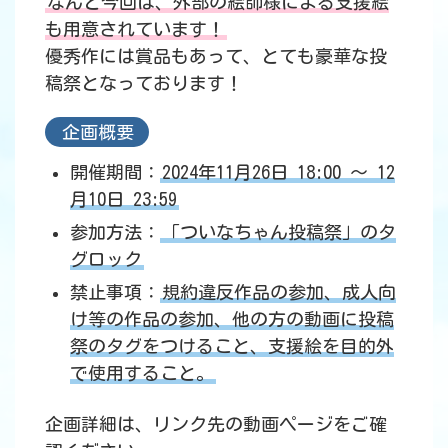
なんと今回は、外部の絵師様による支援絵
も用意されています！
優秀作には賞品もあって、とても豪華な投
稿祭となっております！
企画概要
開催期間：
2024年11月26日 18:00 ～ 12
月10日 23:59
参加方法：
「ついなちゃん投稿祭」のタ
グロック
禁止事項：
規約違反作品の参加、成人向
け等の作品の参加、他の方の動画に投稿
祭のタグをつけること、支援絵を目的外
で使用すること。
企画詳細は、リンク先の動画ページをご確