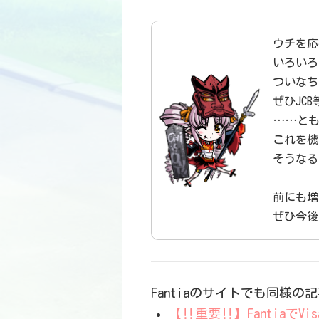
ウチを応
いろいろ
ついなち
ぜひJC
……とも
これを機
そうなる
前にも増
ぜひ今後
Fantiaのサイトでも同様
【‼️重要‼️】Fantiaで