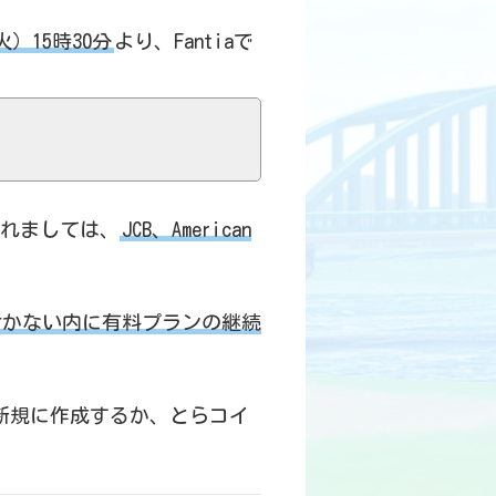
火）15時30分
より、Fantiaで
れましては、
JCB、American
。
付かない内に有料プランの継続
新規に作成するか、とらコイ