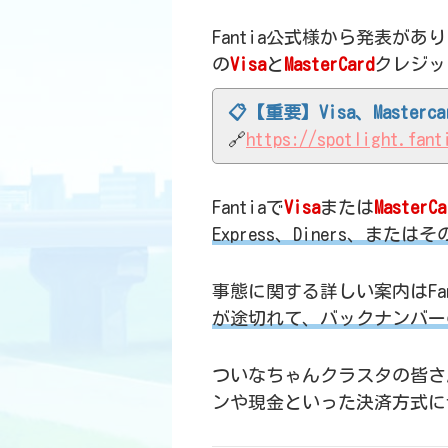
Fantia公式様から発表が
の
Visa
と
MasterCard
クレジッ
📋【重要】Visa、Master
🔗
https://spotlight.fant
Fantiaで
Visa
または
MasterCa
Express、Diners、ま
事態に関する詳しい案内はFa
が途切れて、バックナンバー
ついなちゃんクラスタの皆さ
ンや現金といった決済方式に