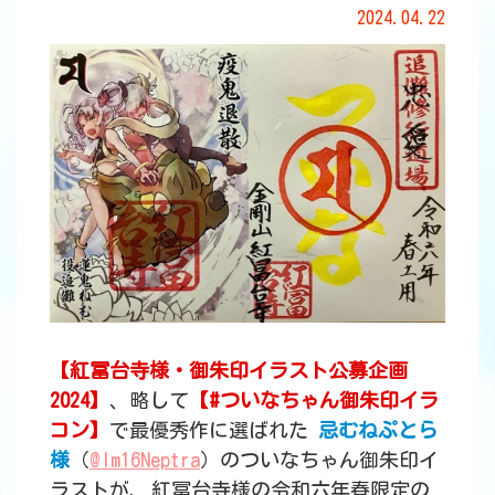
2024.04.22
【紅冨台寺様・御朱印イラスト公募企画
2024】
、略して
【#ついなちゃん御朱印イラ
コン】
で最優秀作に選ばれた
忌むねぷとら
様
（
@Im16Neptra
）のついなちゃん御朱印イ
ラストが、
紅冨台寺様の令和六年春限定の