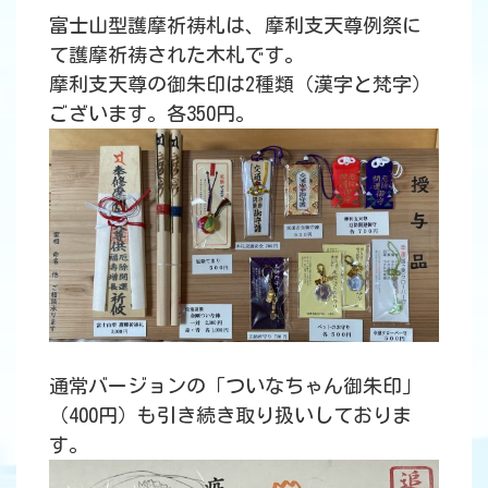
富士山型護摩祈祷札は、摩利支天尊例祭に
て護摩祈祷された木札です。
摩利支天尊の御朱印は2種類（漢字と梵字）
ございます。各350円。
通常バージョンの「ついなちゃん御朱印」
（400円）も引き続き取り扱いしておりま
す。