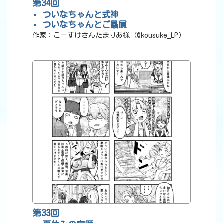
第34回
ついなちゃんと式神
ついなちゃんとご贔屓
作家：こーすけさんたまりあ様（@kousuke_LP）
第33回