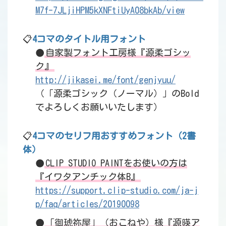
M7f-7JLjiHPM5kXNFtiUyA08bkAb/view
📋
4コマのタイトル用フォント
●
自家製フォント工房様『源柔ゴシッ
ク』
http://jikasei.me/font/genjyuu/
（「源柔ゴシック（ノーマル）」のBold
でよろしくお願いいたします）
📋
4コマのセリフ用おすすめフォント（2書
体）
●
CLIP STUDIO PAINTをお使いの方は
『イワタアンチック体B』
https://support.clip-studio.com/ja-j
p/faq/articles/20190098
●
「御琥祢屋」（おこねや）様『源暎ア