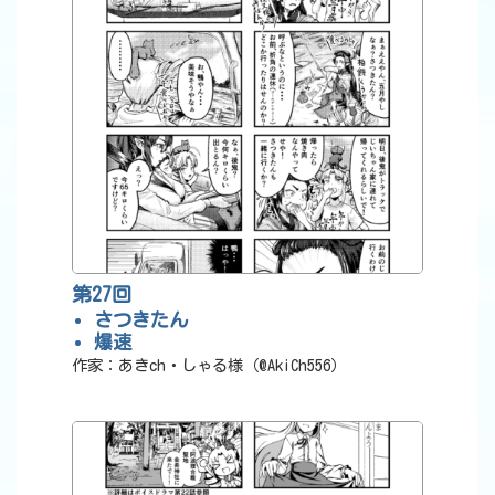
第27回
さつきたん
爆速
作家：あきch・しゃる様（@AkiCh556）