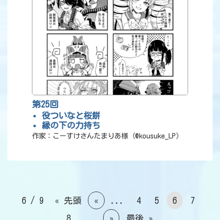
第25回
役ついなと桜餅
縁の下の力持ち
作家：こーすけさんたまりあ様（@kousuke_LP）
6 / 9
« 先頭
«
...
4
5
6
7
8
...
»
最後 »