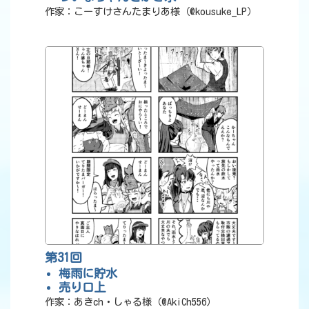
作家：こーすけさんたまりあ様（@kousuke_LP）
第31回
梅雨に貯水
売り口上
作家：あきch・しゃる様（@AkiCh556）