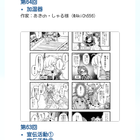
第64回
加湿器
作家：あきch・しゃる様（@AkiCh556）
第63回
宣伝活動①