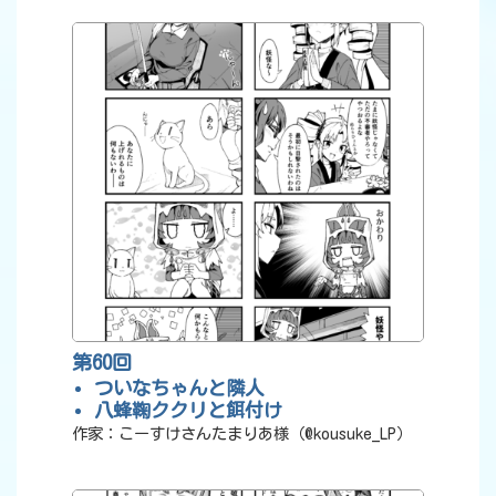
第60回
ついなちゃんと隣人
八蜂鞠ククリと餌付け
作家：こーすけさんたまりあ様（@kousuke_LP）