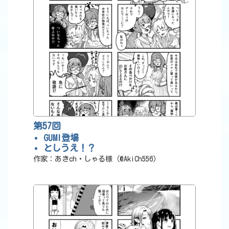
第57回
GUMI登場
としうえ！？
作家：あきch・しゃる様（@AkiCh556）