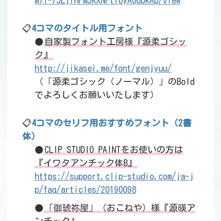
M7f-7JLjiHPM5kXNFtiUyA08bkAb/view
📋
4コマのタイトル用フォント
●
自家製フォント工房様『源柔ゴシッ
ク』
http://jikasei.me/font/genjyuu/
（「源柔ゴシック（ノーマル）」のBold
でよろしくお願いいたします）
📋
4コマのセリフ用おすすめフォント（2書
体）
●
CLIP STUDIO PAINTをお使いの方は
『イワタアンチック体B』
https://support.clip-studio.com/ja-j
p/faq/articles/20190098
●
「御琥祢屋」（おこねや）様『源暎ア