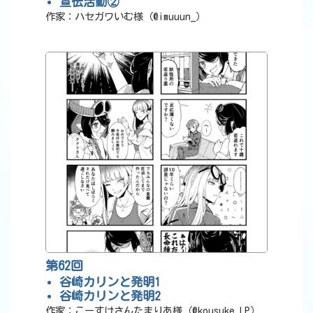
宣伝活動②
作家：ハセガワいむ様（@imuuun_）
第62回
谷崎カリンと発明1
谷崎カリンと発明2
作家：こーすけさんたまりあ様（@kousuke_LP）