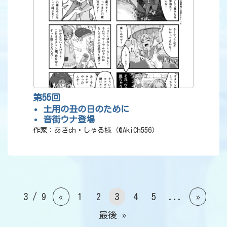
第55回
土用の丑の日のために
音街ウナ登場
作家：あきch・しゃる様（@AkiCh556）
3 / 9
«
1
2
3
4
5
...
»
最後 »