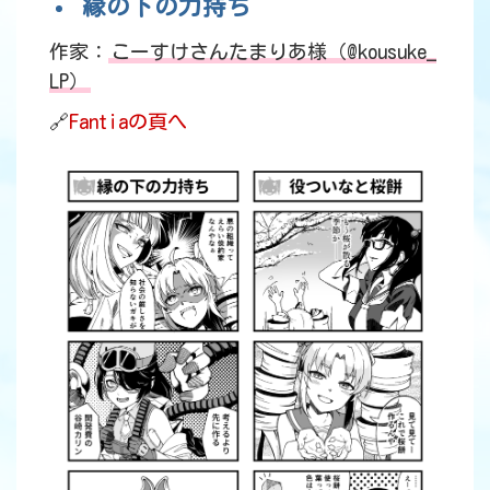
縁の下の力持ち
作家：
こーすけさんたまりあ様（@kousuke_
LP）
🔗
Fantiaの頁へ