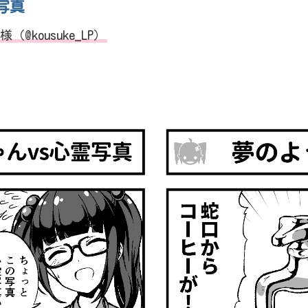
写真
@kousuke_LP）