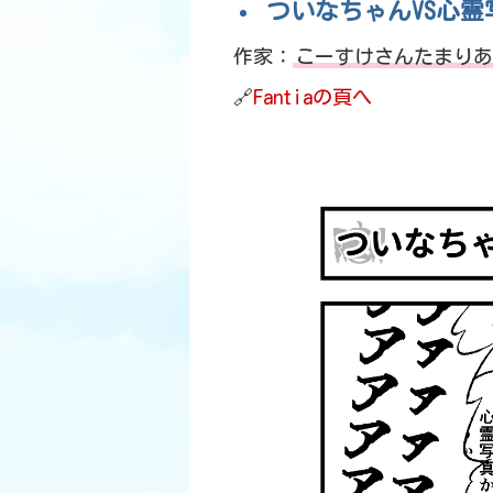
ついなちゃんVS心霊
作家：
こーすけさんたまりあ様（
🔗
Fantiaの頁へ