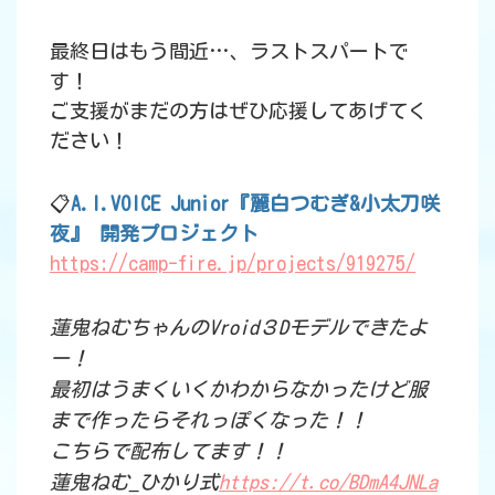
最終日はもう間近…、ラストスパートで
す！
ご支援がまだの方はぜひ応援してあげてく
ださい！
📋
A.I.VOICE Junior『麗白つむぎ&小太刀咲
夜』 開発プロジェクト
https://camp-fire.jp/projects/919275/
蓮鬼ねむちゃんのVroid３Dモデルできたよ
ー！
最初はうまくいくかわからなかったけど服
まで作ったらそれっぽくなった！！
こちらで配布してます！！
蓮鬼ねむ_ひかり式
https://t.co/BDmA4JNLa