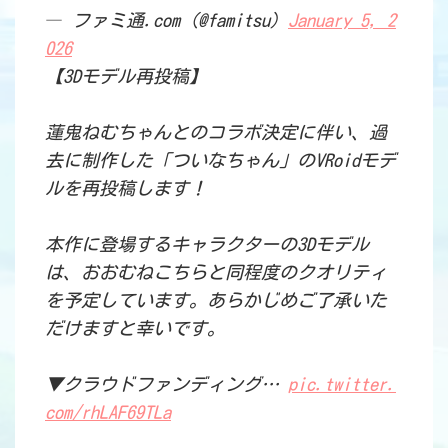
— ファミ通.com (@famitsu)
January 5, 2
026
【3Dモデル再投稿】
蓮鬼ねむちゃんとのコラボ決定に伴い、過
去に制作した「ついなちゃん」のVRoidモデ
ルを再投稿します！
本作に登場するキャラクターの3Dモデル
は、おおむねこちらと同程度のクオリティ
を予定しています。あらかじめご了承いた
だけますと幸いです。
▼クラウドファンディング…
pic.twitter.
com/rhLAF69TLa