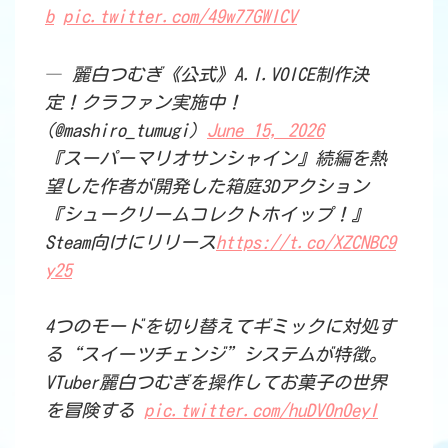
b
pic.twitter.com/49w77GWICV
— 麗白つむぎ《公式》A.I.VOICE制作決
定！クラファン実施中！
(@mashiro_tumugi)
June 15, 2026
『スーパーマリオサンシャイン』続編を熱
望した作者が開発した箱庭3Dアクション
『シュークリームコレクトホイップ！』
Steam向けにリリース
https://t.co/XZCNBC9
y25
4つのモードを切り替えてギミックに対処す
る“スイーツチェンジ”システムが特徴。
VTuber麗白つむぎを操作してお菓子の世界
を冒険する
pic.twitter.com/huDV0n0eyI