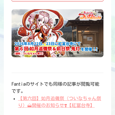
Fantiaのサイトでも同様の記事が閲覧可能
です。
【第六回】如月追儺祭（ついなちゃん祭
り）🗻開催のお知らせ❣️【紅冨台寺】