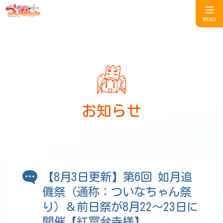
MENU
お知らせ
【8月3日更新】第6回 如月追
儺祭（通称：ついなちゃん祭
り）＆前日祭が8月22～23日に
開催【紅冨台寺様】