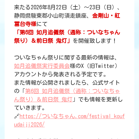
来たる2026年8月22日（土）～23日（日）、
静岡県駿東郡小山町須走鎮座、
金剛山・紅
冨台寺様
にて
「第6回 如月追儺祭（通称：ついなちゃん
祭り）＆前日祭 鬼灯」
を開催致します！
ついなちゃん祭りに関する最新の情報は、
如月追儺祭実行委員会
様のX（旧Twitter）
アカウントから発表される予定です。
また情報が公開されましたら、公式サイト
の「
第6回 如月追儺祭（通称：ついなちゃ
ん祭り）＆前日祭 鬼灯
」でも情報を更新し
ていきます。
🔗
https://ついなちゃん.com/festival_kouf
udaiji2026/