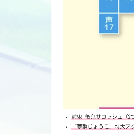
前鬼 後鬼サコッシュ（2つ
「夢酔じょうこ」特大ア