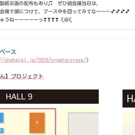
製紙お面の配布もあり♫ ぜひ超会議当日は、
会場で頭につけて、ブース中を回ってみてな〜〜〜💕💕💕💕
ゅうねーーーーーっ❣❣❣❣ ξ😆ξ
ペース
//chokaigi.jp/2026/creatorcross/
）
ん】プロジェクト