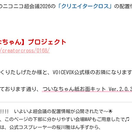
催のニコニコ超会議2026の
「クリエイタークロス」
の配置
、
なちゃん】プロジェクト
/creatorcross/0168/
りたしげたか様と、VOICEVOX公式様のお隣になりま
ております通り、
ついなちゃん紙お面キット Ver.2.0.
‼️‼️ いよいよ超会議の配置情報が公開されたで〜🌟
、このページの下部に分かりやすい会場MAPもご用意したで♫
は、公式コスプレーヤーの桜川雅はん手ずから、