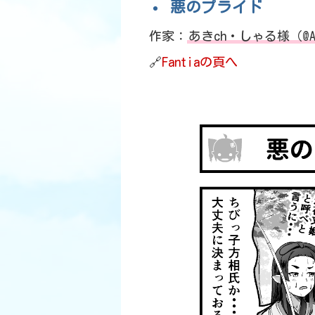
悪のプライド
作家：
あきch・しゃる様（@Ak
🔗
Fantiaの頁へ