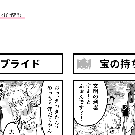
iCh556）