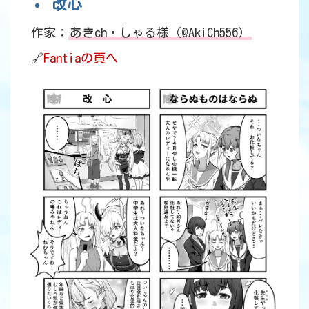
改心
作家：
あきch・しゃる様（@AkiCh556）
🔗
Fantiaの頁へ